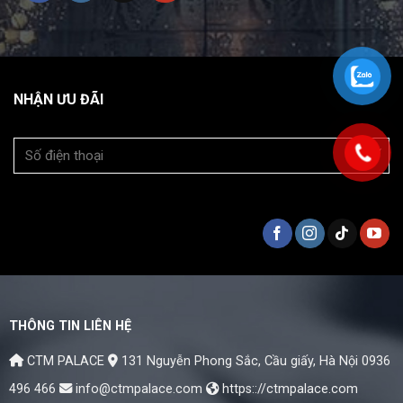
NHẬN ƯU ĐÃI
THÔNG TIN LIÊN HỆ
CTM PALACE
131 Nguyễn Phong Sắc, Cầu giấy, Hà Nội
0936
496 466
info@ctmpalace.com
https:://ctmpalace.com