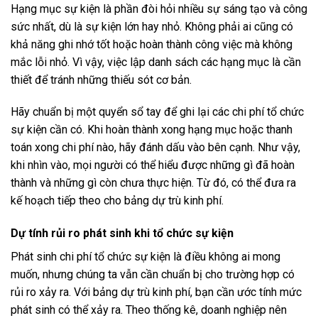
Hạng mục sự kiện là phần đòi hỏi nhiều sự sáng tạo và công
sức nhất, dù là sự kiện lớn hay nhỏ. Không phải ai cũng có
khả năng ghi nhớ tốt hoặc hoàn thành công việc mà không
mắc lỗi nhỏ. Vì vậy, việc lập danh sách các hạng mục là cần
thiết để tránh những thiếu sót cơ bản.
Hãy chuẩn bị một quyển sổ tay để ghi lại các chi phí tổ chức
sự kiện cần có. Khi hoàn thành xong hạng mục hoặc thanh
toán xong chi phí nào, hãy đánh dấu vào bên cạnh. Như vậy,
khi nhìn vào, mọi người có thể hiểu được những gì đã hoàn
thành và những gì còn chưa thực hiện. Từ đó, có thể đưa ra
kế hoạch tiếp theo cho bảng dự trù kinh phí.
Dự tính rủi ro phát sinh khi tổ chức sự kiện
Phát sinh chi phí tổ chức sự kiện là điều không ai mong
muốn, nhưng chúng ta vẫn cần chuẩn bị cho trường hợp có
rủi ro xảy ra. Với bảng dự trù kinh phí, bạn cần ước tính mức
phát sinh có thể xảy ra. Theo thống kê, doanh nghiệp nên