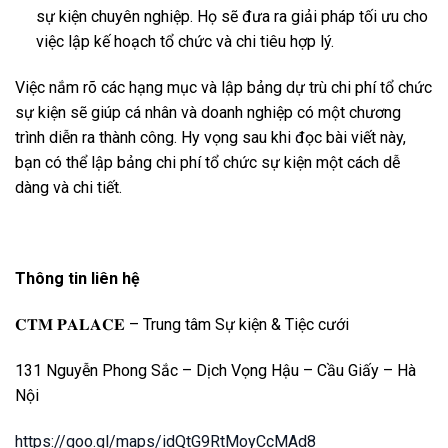
sự kiện chuyên nghiệp. Họ sẽ đưa ra giải pháp tối ưu cho
việc lập kế hoạch tổ chức và chi tiêu hợp lý.
Việc nắm rõ các hạng mục và lập bảng dự trù chi phí tổ chức
sự kiện sẽ giúp cá nhân và doanh nghiệp có một chương
trình diễn ra thành công. Hy vọng sau khi đọc bài viết này,
bạn có thể lập bảng chi phí tổ chức sự kiện một cách dễ
dàng và chi tiết.
Thông tin liên hệ
𝐂𝐓𝐌 𝐏𝐀𝐋𝐀𝐂𝐄 – Trung tâm Sự kiện & Tiệc cưới
131 Nguyễn Phong Sắc – Dịch Vọng Hậu – Cầu Giấy – Hà
Nội
https://goo.gl/maps/idQtG9RtMoyCcMAd8