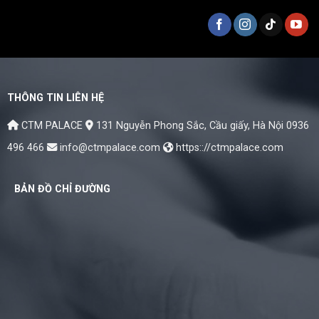
THÔNG TIN LIÊN HỆ
CTM PALACE
131 Nguyễn Phong Sắc, Cầu giấy, Hà Nội
0936
496 466
info@ctmpalace.com
https:://ctmpalace.com
BẢN ĐỒ CHỈ ĐƯỜNG