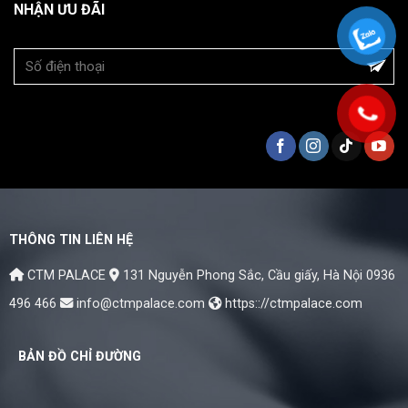
NHẬN ƯU ĐÃI
THÔNG TIN LIÊN HỆ
CTM PALACE
131 Nguyễn Phong Sắc, Cầu giấy, Hà Nội
0936
496 466
info@ctmpalace.com
https:://ctmpalace.com
BẢN ĐỒ CHỈ ĐƯỜNG