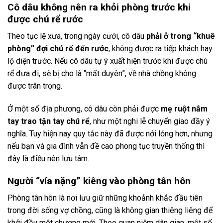
Cô dâu không nên ra khỏi phòng trước khi
được chú rể rước
Theo tục lệ xưa, trong ngày cưới, cô dâu
phải ở trong “khuê
phòng” đợi chú rể đến rước
, không được ra tiếp khách hay
lộ diện trước. Nếu cô dâu tự ý xuất hiện trước khi được chú
rể đưa đi, sẽ bị cho là “mất duyên”, về nhà chồng không
được trân trọng.
Ở một số địa phương, cô dâu còn phải được
mẹ ruột nắm
tay trao tận tay chú rể
, như một nghi lễ chuyển giao đầy ý
nghĩa. Tuy hiện nay quy tắc này đã được nới lỏng hơn, nhưng
nếu bạn và gia đình vẫn đề cao phong tục truyền thống thì
đây là điều nên lưu tâm.
Người “vía nặng” kiêng vào phòng tân hôn
Phòng tân hôn là nơi lưu giữ những khoảnh khắc đầu tiên
trong đời sống vợ chồng, cũng là không gian thiêng liêng để
khởi đầu một chương mới. Theo quan niệm dân gian, một số