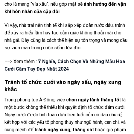
cho là mang “vía xấu”, nếu góp mặt sẽ
ảnh hưởng đến vận
khí hôn nhân của cặp đôi
.
Vì vậy, nhà trai nên tinh tế khi sắp xếp đoàn rước dâu, tránh
để xảy ra hiểu lầm hay tạo cảm giác không thoải mái cho
nhà gái. Đây cũng là cách thể hiện sự tôn trọng và mong cầu
sự viên mãn trong cuộc sống lứa đôi.
==> Xem thêm :
Ý Nghĩa, Cách Chọn Và Những Mẫu Hoa
Cưới Cầm Tay Đẹp Nhất 2024
Tránh tổ chức cưới vào ngày xấu, ngày xung
khắc
Trong phong tục Á Đông, việc
chọn ngày lành tháng tốt
là
một bước không thể thiếu khi quyết định tổ chức đám cưới.
Ngày cưới được tính toán dựa trên tuổi của cô dâu chú rể,
kết hợp với các yếu tố phong thủy như ngũ hành, can chi, và
cung mệnh để
tránh ngày xung, tháng sát
hoặc giờ phạm