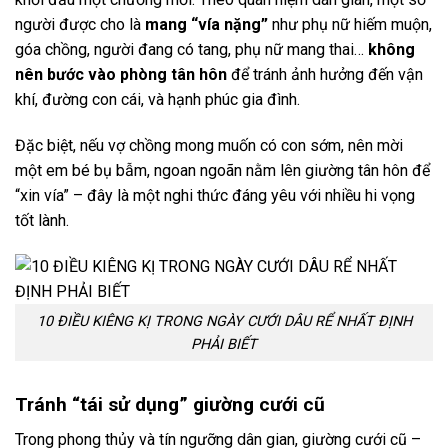
người được cho là
mang “vía nặng”
như phụ nữ hiếm muộn,
góa chồng, người đang có tang, phụ nữ mang thai…
không
nên bước vào phòng tân hôn
để tránh ảnh hưởng đến vận
khí, đường con cái, và hạnh phúc gia đình.
Đặc biệt, nếu vợ chồng mong muốn có con sớm, nên mời
một em bé bụ bẫm, ngoan ngoãn nằm lên giường tân hôn để
“xin vía” – đây là một nghi thức đáng yêu với nhiều hi vọng
tốt lành.
10 ĐIỀU KIÊNG KỊ TRONG NGÀY CƯỚI DÂU RỂ NHẤT ĐỊNH
PHẢI BIẾT
Tránh “tái sử dụng” giường cưới cũ
Trong phong thủy và tín ngưỡng dân gian, giường cưới cũ –