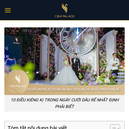
Skip
to
content
10 ĐIỀU KIÊNG KỊ TRONG NGÀY CƯỚI DÂU RỂ NHẤT ĐỊNH
PHẢI BIẾT
Tóm tắt nội dung bài viết