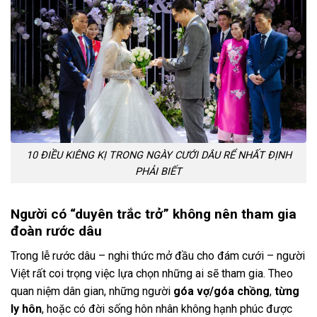
10 ĐIỀU KIÊNG KỊ TRONG NGÀY CƯỚI DÂU RỂ NHẤT ĐỊNH
PHẢI BIẾT
Người có “duyên trắc trở” không nên tham gia
đoàn rước dâu
Trong lễ rước dâu – nghi thức mở đầu cho đám cưới – người
Việt rất coi trọng việc lựa chọn những ai sẽ tham gia. Theo
quan niệm dân gian, những người
góa vợ/góa chồng
,
từng
ly hôn
, hoặc có đời sống hôn nhân không hạnh phúc được