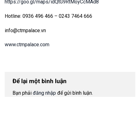
https://goo.gl/maps/idQtG9RtMoyCcMAd8
Hotline: 0936 496 466 – 0243 7464 666
info@ctmpalace.vn
www.ctmpalace.com
Để lại một bình luận
Bạn phải
đăng nhập
để gửi bình luận.