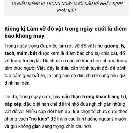
10 ĐIỀU KIÊNG KỊ TRONG NGÀY CƯỚI DÂU RỂ NHẤT ĐỊNH
PHẢI BIẾT
Kiêng kị Làm vỡ đồ vật trong ngày cưới là điềm
báo không may
Trong ngày trọng đại, việc làm rơi, vỡ đồ vật như
gương, ly,
tách, mâm, bát
được xem là điềm báo cho sự chia cắt, đổ
vỡ trong tương lai. Dù chưa có căn cứ khoa học, nhưng trong
tâm thức người Việt, đây là điều cần tránh tuyệt đối để tránh
tạo cảm giác bất an, lo lắng cho cô dâu chú rể cũng như gia
đình hai bên.
Do đó, trong ngày cưới, hãy
cẩn thận trong khâu trang trí,
sắp xếp
, đặc biệt hạn chế để trẻ nhỏ đùa nghịch gần những
vật dễ vỡ. Nhiều cặp đôi hiện đại lựa chọn tổ chức cưới theo
phong cách
“no kids”
để tránh các tình huống ngoài ý muốn
và giữ không gian sang trọng, chỉn chu hơn.