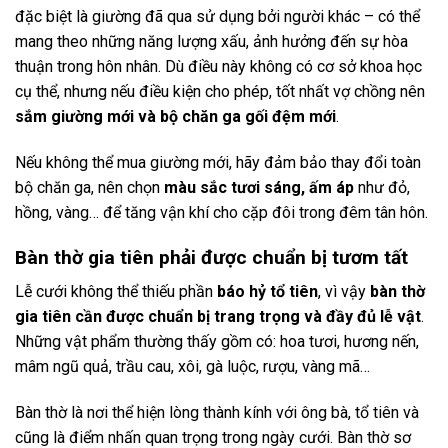
đặc biệt là giường đã qua sử dụng bởi người khác – có thể
mang theo những năng lượng xấu, ảnh hưởng đến sự hòa
thuận trong hôn nhân. Dù điều này không có cơ sở khoa học
cụ thể, nhưng nếu điều kiện cho phép, tốt nhất vợ chồng nên
sắm giường mới và bộ chăn ga gối đệm mới
.
Nếu không thể mua giường mới, hãy đảm bảo thay đổi toàn
bộ chăn ga, nên chọn
màu sắc tươi sáng, ấm áp
như đỏ,
hồng, vàng… để tăng vận khí cho cặp đôi trong đêm tân hôn.
Bàn thờ gia tiên phải được chuẩn bị tươm tất
Lễ cưới không thể thiếu phần
báo hỷ tổ tiên
, vì vậy
bàn thờ
gia tiên cần được chuẩn bị trang trọng và đầy đủ lễ vật
.
Những vật phẩm thường thấy gồm có: hoa tươi, hương nến,
mâm ngũ quả, trầu cau, xôi, gà luộc, rượu, vàng mã…
Bàn thờ là nơi thể hiện lòng thành kính với ông bà, tổ tiên và
cũng là điểm nhấn quan trọng trong ngày cưới. Bàn thờ sơ