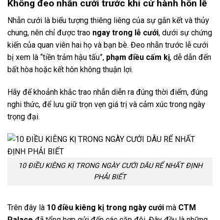
Không đeo nhẫn cưới trước khi cử hành hôn lễ
Nhẫn cưới là biểu tượng thiêng liêng của sự gắn kết và thủy
chung, nên chỉ được trao
ngay trong lễ cưới
, dưới sự chứng
kiến của quan viên hai họ và bạn bè. Đeo nhẫn trước lễ cưới
bị xem là “tiền trảm hậu tấu”,
phạm điều cấm kị
, dễ dẫn đến
bất hòa hoặc kết hôn không thuận lợi.
Hãy để khoảnh khắc trao nhẫn diễn ra đúng thời điểm, đúng
nghi thức, để lưu giữ trọn vẹn giá trị và cảm xúc trong ngày
trọng đại.
10 ĐIỀU KIÊNG KỊ TRONG NGÀY CƯỚI DÂU RỂ NHẤT ĐỊNH
PHẢI BIẾT
Trên đây là
10 điều kiêng kị trong ngày cưới
mà
CTM
Palace
đã tổng hợp gửi đến các cặp đôi. Đây đều là những