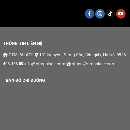
THÔNG TIN LIÊN HỆ
CTM PALACE
131 Nguyễn Phong Sắc, Cầu giấy, Hà Nội
0936
496 466
info@ctmpalace.com
https:://ctmpalace.com
BẢN ĐỒ CHỈ ĐƯỜNG