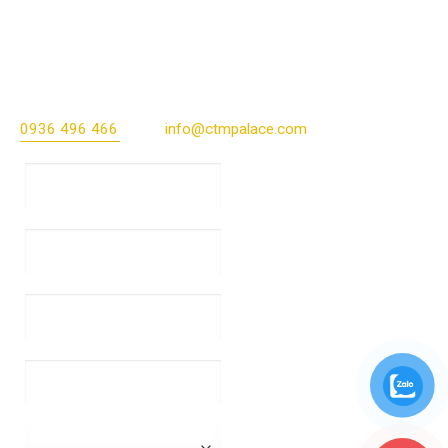
ĐĂNG KÝ ĐẶT TIỆC TẠI
CTM PALACE
Địa chỉ: 131 Nguyễn Phong Sắc, Cầu Giấy, Hà Nội Hotline:
0936 496 466
Email:
info@ctmpalace.com