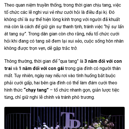
Theo quan niệm truyền thống, trong thời gian chịu tang, việc
tổ chức các lễ nghi vui vẻ như cưới hỏi là điều đại kị. Đó
không chỉ là sự thể hiện lòng kính trọng với người đã khuất
mà còn là cách để giữ gìn sự thanh tịnh, tránh việc “hỷ sự lấn
át tang sự”. Trong dân gian còn cho rằng, nếu tổ chức cưới
hỏi khi đang có tang sẽ đem lại xui xẻo, cuộc sống hôn nhân
không được trọn vẹn, dễ gặp trắc trở.
Thông thường, thời gian để “qua tang” là
3 năm đối với con
trai
và
1 năm đối với con gái
trong gia đình có người thân
mất. Tuy nhiên, ngày nay nếu rơi vào tình huống bắt buộc
phải cưới gấp, hai bên gia đình có thể làm đám cưới theo
hình thức
“chạy tang”
– tổ chức nhanh gọn, giản lược tiệc
tùng, chỉ giữ nghi lễ chính và tránh phô trương.