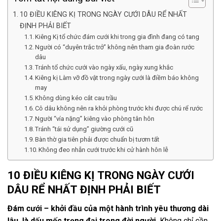
10 ĐIỀU KIÊNG KỊ TRONG NGÀY CƯỚI DÂU RỂ NHẤT
ĐỊNH PHẢI BIẾT
Kiêng Kị tổ chức đám cưới khi trong gia đình đang có tang
Người có “duyên trắc trở” không nên tham gia đoàn rước
dâu
Tránh tổ chức cưới vào ngày xấu, ngày xung khắc
Kiêng kị Làm vỡ đồ vật trong ngày cưới là điềm báo không
may
Không dùng kéo cắt cau trầu
Cô dâu không nên ra khỏi phòng trước khi được chú rể rước
Người “vía nặng” kiêng vào phòng tân hôn
Tránh “tái sử dụng” giường cưới cũ
Bàn thờ gia tiên phải được chuẩn bị tươm tất
Không đeo nhẫn cưới trước khi cử hành hôn lễ
10 ĐIỀU KIÊNG KỊ TRONG NGÀY CƯỚI
DÂU RỂ NHẤT ĐỊNH PHẢI BIẾT
Đám cưới – khởi đầu của một hành trình yêu thương dài
lâu, là dấu mốc trọng đại trong đời người.
Không chỉ cần